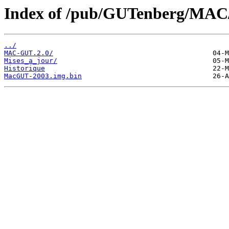
Index of /pub/GUTenberg/M
../
MAC-GUT.2.0/
Mises_a_jour/
Historique
MacGUT-2003.img.bin